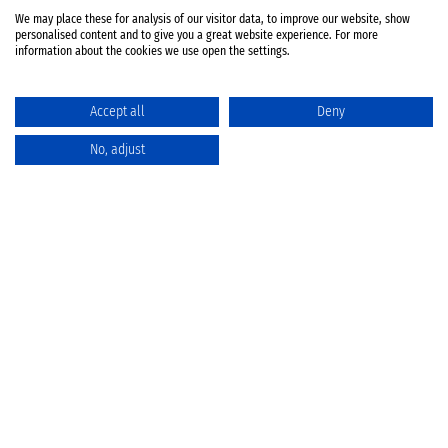
We may place these for analysis of our visitor data, to improve our website, show
personalised content and to give you a great website experience. For more
information about the cookies we use open the settings.
Accept all
Deny
No, adjust
Katalog
Favoriten
Produktvergleich
Warenkorb
Datenschutz
Widerruf
Batterieentsorgung
AGB
Impressum