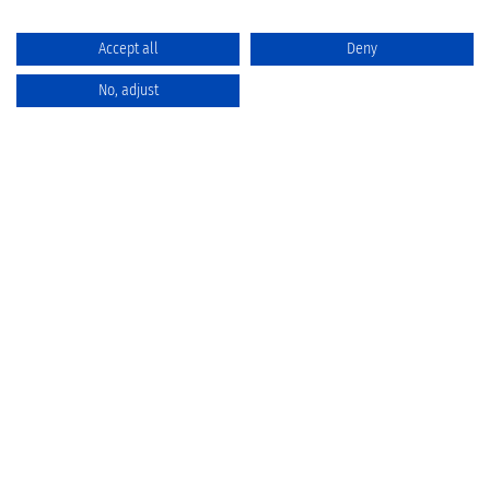
Accept all
Deny
No, adjust
Katalog
Favoriten
Produktvergleich
Warenkorb
Datenschutz
Widerruf
Batterieentsorgung
AGB
Impressum