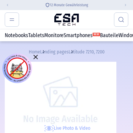
12 Monate Gewährleistung
Notebooks
Tablets
Monitore
Smartphones
Bauteile
Windo
NEW
Home
Landing pages
Latitude 7210, 7200
Live Photo & Video