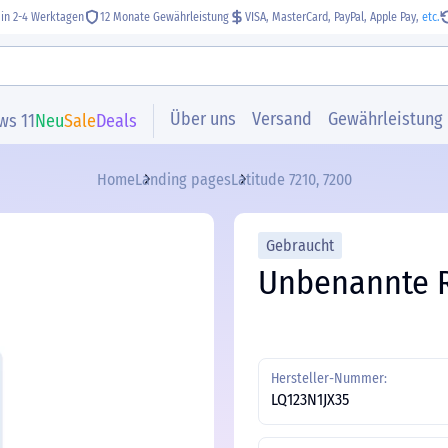
 in 2-4 Werktagen
12 Monate Gewährleistung
VISA, MasterCard, PayPal, Apple Pay,
etc.
Über uns
Versand
Gewährleistung
ws 11
Neu
Sale
Deals
Home
Landing pages
Latitude 7210, 7200
Gebraucht
Unbenannte 
Hersteller-Nummer:
LQ123N1JX35