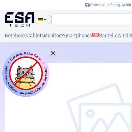
Kostenlose
Lieferung
via DHL
Notebooks
Tablets
Monitore
Smartphones
Bauteile
Windo
NEW