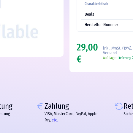
Charakteristisch
Deals
Hersteller-Nummer
29,00
inkl. MwSt. (19%),
Versand
€
Auf Lager
Lieferung 
tung
Zahlung
Re
istung
VISA, MasterCard, PayPal, Apple
Siche
Pay,
etc.