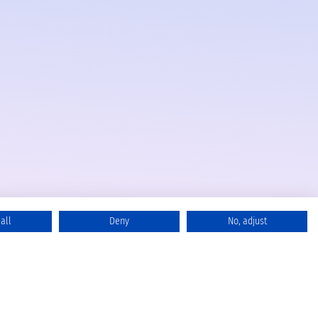
all
Deny
No, adjust