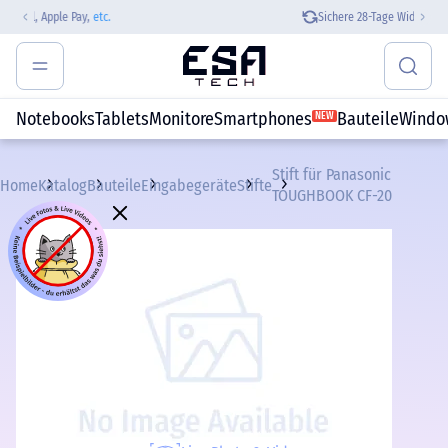
Sichere 28-Tage Widerrufsrecht
Notebooks
Tablets
Monitore
Smartphones
Bauteile
Windo
NEW
Stift für Panasonic
Home
Katalog
Bauteile
Eingabegeräte
Stifte
TOUGHBOOK CF-20