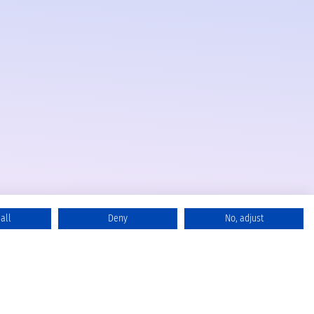
all
Deny
No, adjust