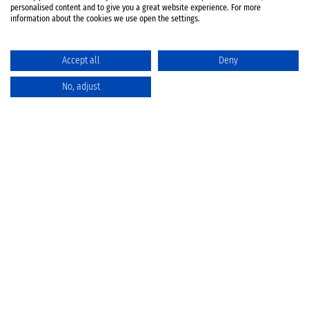
personalised content and to give you a great website experience. For more
information about the cookies we use open the settings.
Accept all
Deny
No, adjust
Katalog
Favoriten
Produktvergleich
Warenkorb
Datenschutz
Widerruf
Batterieentsorgung
AGB
Impressum