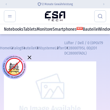
12 Monate Gewährleistung
Notebooks
Tablets
Monitore
Smartphones
Bauteile
Windo
NEW
Lüfter / Dell / 0 (0PGV79
Home
Katalog
Bauteile
Kühlsysteme
Lüfter
DC28000T9SL 0DJ2D1
DC28000TADL)