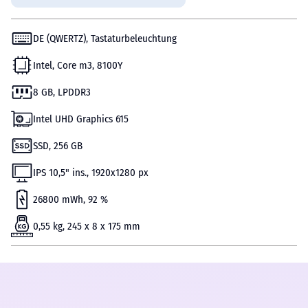
DE (QWERTZ), Tastaturbeleuchtung
Intel, Core m3, 8100Y
8 GB, LPDDR3
Intel UHD Graphics 615
SSD, 256 GB
IPS 10,5" ins., 1920х1280 px
26800 mWh, 92 %
0,55 kg, 245 x 8 x 175 mm