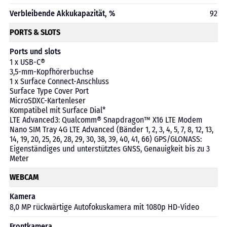
Verbleibende Akkukapazität, %
92
PORTS & SLOTS
Ports und slots
1 x USB-C®
3,5-mm-Kopfhörerbuchse
1 x Surface Connect-Anschluss
Surface Type Cover Port
MicroSDXC-Kartenleser
Kompatibel mit Surface Dial*
LTE Advanced3: Qualcomm® Snapdragon™ X16 LTE Modem
Nano SIM Tray 4G LTE Advanced (Bänder 1, 2, 3, 4, 5, 7, 8, 12, 13,
14, 19, 20, 25, 26, 28, 29, 30, 38, 39, 40, 41, 66) GPS/GLONASS:
Eigenständiges und unterstütztes GNSS, Genauigkeit bis zu 3
Meter
WEBCAM
Kamera
8,0 MP rückwärtige Autofokuskamera mit 1080p HD-Video
Frontkamera