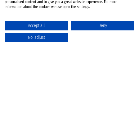
personalised content and to give you a great website experience. For more
information about the cookies we use open the settings.
Accept all
Deny
No, adjust
Katalog
Favoriten
Produktvergleich
Warenkorb
Datenschutz
Widerruf
Batterieentsorgung
AGB
Impressum