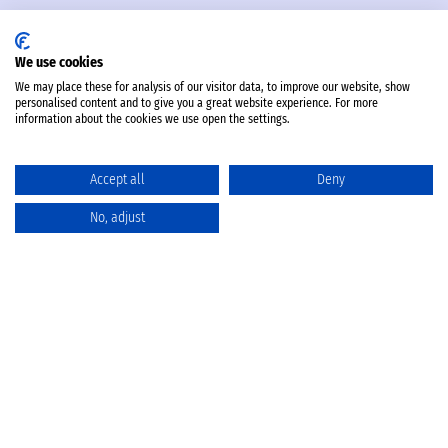
We use cookies
We may place these for analysis of our visitor data, to improve our website, show
personalised content and to give you a great website experience. For more
information about the cookies we use open the settings.
Accept all
Deny
No, adjust
Katalog
Favoriten
Produktvergleich
Warenkorb
Datenschutz
Widerruf
Batterieentsorgung
AGB
Impressum