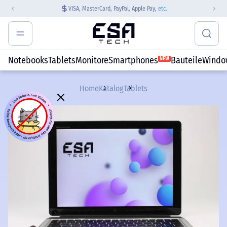
VISA, MasterCard, PayPal, Apple Pay,
etc.
Notebooks
Tablets
Monitore
Smartphones
Bauteile
Windo
NEW
Home
Katalog
Tablets