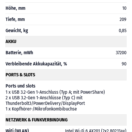
Höhe, mm
10
Tiefe, mm
209
Gewicht, kg
0,85
AKKU
Batterie, mWh
37200
Verbleibende Akkukapazität, %
90
PORTS & SLOTS
Ports und slots
1 x USB 3.2-Gen 1-Anschluss (Typ A; mit PowerShare)
2 x USB 3.2-Gen 1-Anschlüsse (Typ C) mit
Thunderbolt3/PowerDelivery/DisplayPort
1 x Kopfhörer-/Mikrofonkombibuchse
NETZWERK & FUNKVERBINDUNG
WiFi (WLAN)
Intel Wi-Fi 6 AX201 (2x2 802.11ax)