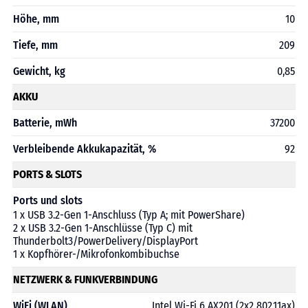
Höhe, mm
10
Tiefe, mm
209
Gewicht, kg
0,85
AKKU
Batterie, mWh
37200
Verbleibende Akkukapazität, %
92
PORTS & SLOTS
Ports und slots
1 x USB 3.2-Gen 1-Anschluss (Typ A; mit PowerShare)
2 x USB 3.2-Gen 1-Anschlüsse (Typ C) mit
Thunderbolt3/PowerDelivery/DisplayPort
1 x Kopfhörer-/Mikrofonkombibuchse
NETZWERK & FUNKVERBINDUNG
WiFi (WLAN)
Intel Wi-Fi 6 AX201 (2x2 802.11ax)