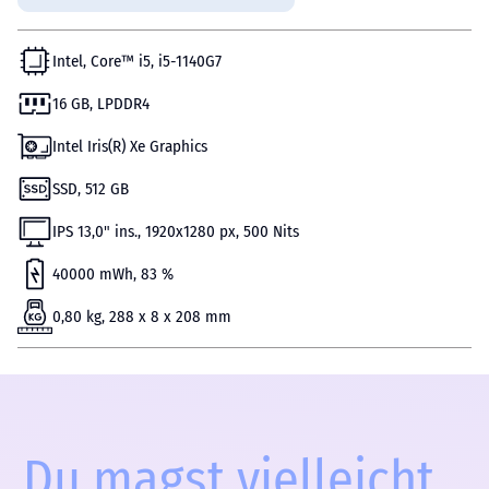
Intel, Core™ i5, i5-1140G7
16 GB, LPDDR4
Intel Iris(R) Xe Graphics
SSD, 512 GB
IPS 13,0" ins., 1920х1280 px, 500 Nits
40000 mWh, 83 %
0,80 kg, 288 x 8 x 208 mm
Du magst vielleicht...