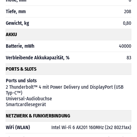
Tiefe, mm
208
Gewicht, kg
0,80
AKKU
Batterie, mWh
40000
Verbleibende Akkukapazität, %
83
PORTS & SLOTS
Ports und slots
2 Thunderbolt™ 4 mit Power Delivery und DisplayPort (USB
Typ-C™)
Universal-Audiobuchse
Smartcardlesegerät
NETZWERK & FUNKVERBINDUNG
WiFi (WLAN)
Intel Wi-Fi 6 AX201 160MHz (2x2 802.11ax)