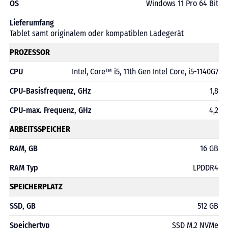
OS
Windows 11 Pro 64 Bit
Lieferumfang
Tablet samt originalem oder kompatiblen Ladegerät
PROZESSOR
CPU
Intel, Core™ i5, 11th Gen Intel Core, i5-1140G7
CPU-Basisfrequenz, GHz
1,8
CPU-max. Frequenz, GHz
4,2
ARBEITSSPEICHER
RAM, GB
16 GB
RAM Typ
LPDDR4
SPEICHERPLATZ
SSD, GB
512 GB
Speichertyp
SSD M.2 NVMe