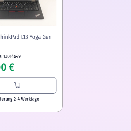
hinkPad L13 Yoga Gen
e: 13014649
00 €
eferung 2-4 Werktage