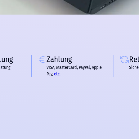
tung
Zahlung
Re
istung
VISA, MasterCard, PayPal, Apple
Siche
Pay,
etc.