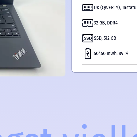
UK (QWERTY), Tastat
32 GB, DDR4
SSD, 512 GB
50450 mWh, 89 %