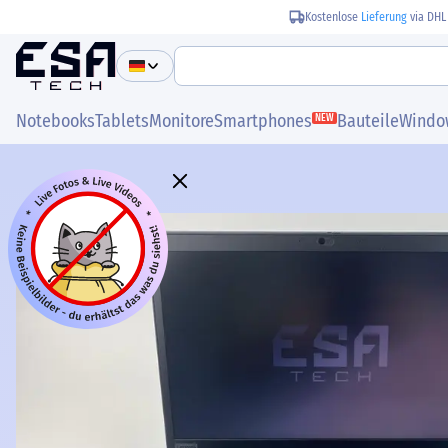
Kostenlose
Lieferung
via DHL
Notebooks
Tablets
Monitore
Smartphones
Bauteile
Windo
NEW