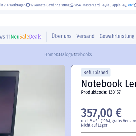
 in 2-4 Werktagen
12 Monate Gewährleistung
VISA, MasterCard, PayPal, Apple Pay,
etc.
Über uns
Versand
Gewährleistung
ws 11
Neu
Sale
Deals
Home
Katalog
Notebooks
Refurbished
Notebook Le
Produktcode: 130157
357,00 €
inkl. MwSt. (19%), gratis Versan
Nicht auf Lager