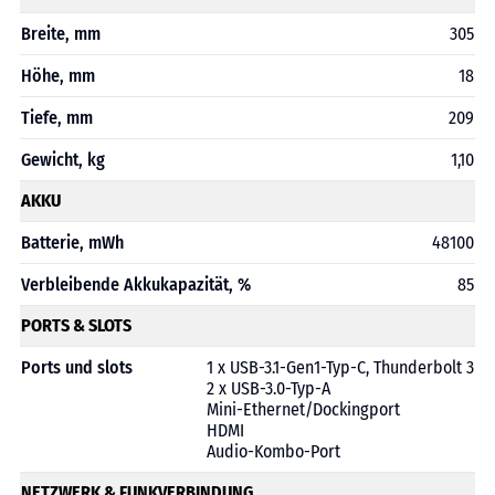
Breite, mm
305
Höhe, mm
18
Tiefe, mm
209
Gewicht, kg
1,10
AKKU
Batterie, mWh
48100
Verbleibende Akkukapazität, %
85
PORTS & SLOTS
Ports und slots
1 x USB-3.1-Gen1-Typ-C, Thunderbolt 3
2 x USB-3.0-Typ-A
Mini-Ethernet/Dockingport
HDMI
Audio-Kombo-Port
NETZWERK & FUNKVERBINDUNG