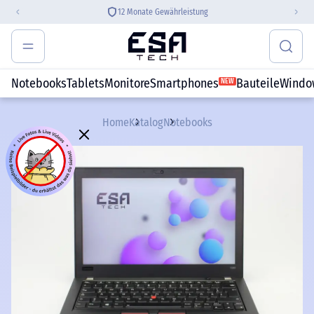
12 Monate Gewährleistung
Notebooks
Tablets
Monitore
Smartphones
Bauteile
Windo
NEW
Home
Katalog
Notebooks