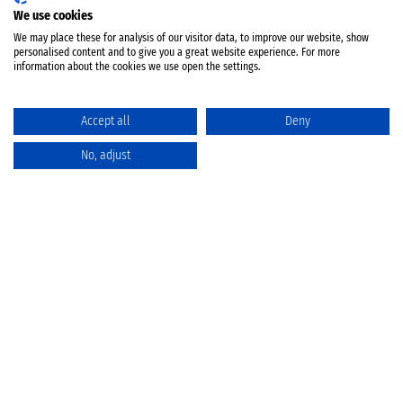
We use cookies
We may place these for analysis of our visitor data, to improve our website, show
personalised content and to give you a great website experience. For more
information about the cookies we use open the settings.
Accept all
Deny
No, adjust
Katalog
Favoriten
Produktvergleich
Warenkorb
Datenschutz
Widerruf
Batterieentsorgung
AGB
Impressum