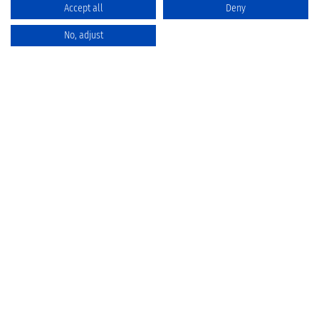
Accept all
Deny
No, adjust
Katalog
Favoriten
Produktvergleich
Warenkorb
Datenschutz
Widerruf
Batterieentsorgung
AGB
Impressum
Entwicklung -
DARTC GROUP