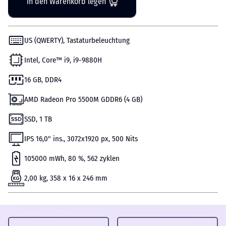
In den Warenkorb legen
US (QWERTY), Tastaturbeleuchtung
Intel, Core™ i9, i9-9880H
16 GB, DDR4
AMD Radeon Pro 5500M GDDR6 (4 GB)
SSD, 1 TB
IPS 16,0" ins., 3072x1920 px, 500 Nits
105000 mWh, 80 %, 562 zyklen
2,00 kg, 358 x 16 x 246 mm