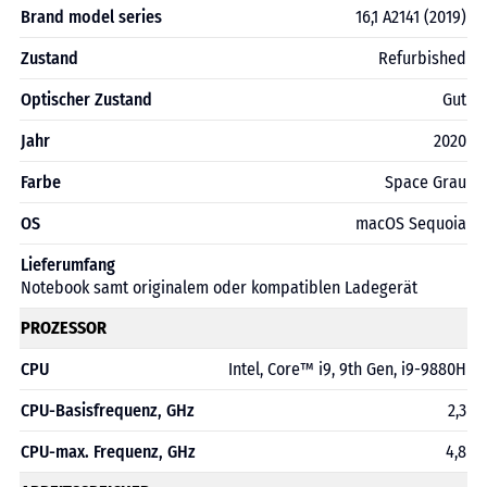
Brand model series
16,1 A2141 (2019)
Zustand
Refurbished
Optischer Zustand
Gut
Jahr
2020
Farbe
Space Grau
OS
macOS Sequoia
Lieferumfang
Notebook samt originalem oder kompatiblen Ladegerät
PROZESSOR
CPU
Intel, Core™ i9, 9th Gen, i9-9880H
CPU-Basisfrequenz, GHz
2,3
CPU-max. Frequenz, GHz
4,8