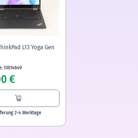
hinkPad L13 Yoga Gen
e: 13014649
00 €
eferung 2-4 Werktage