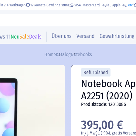
 in 2-4 Werktagen
12 Monate Gewährleistung
VISA, MasterCard, PayPal, Apple Pay,
etc.
Über uns
Versand
Gewährleistung
ws 11
Neu
Sale
Deals
Home
Katalog
Notebooks
Refurbished
Notebook Ap
A2251 (2020)
Produktcode: 12013086
395,00 €
inkl. MwSt. (19%), gratis Versan