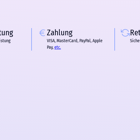
tung
Zahlung
Re
istung
VISA, MasterCard, PayPal, Apple
Siche
Pay,
etc.