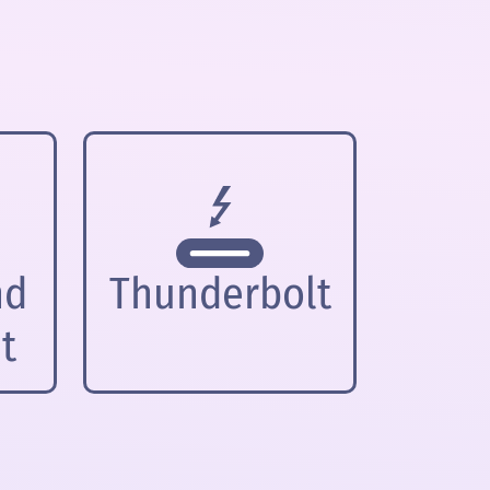
nd
Thunderbolt
t