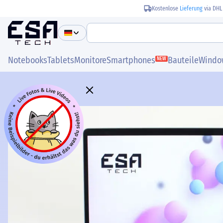
Kostenlose
Lieferung
via DHL
Notebooks
Tablets
Monitore
Smartphones
Bauteile
Windo
NEW