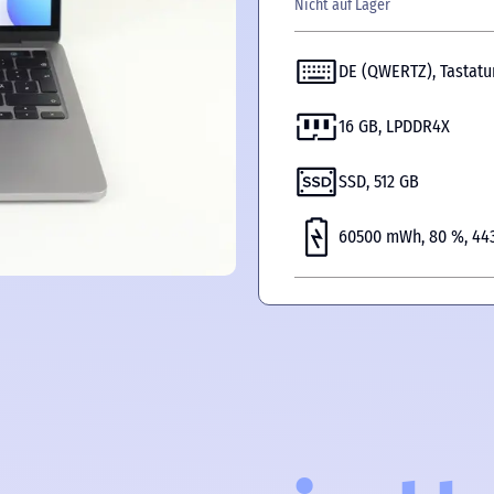
Nicht auf Lager
DE (QWERTZ), Tastat
16 GB, LPDDR4X
SSD, 512 GB
60500 mWh, 80 %, 443