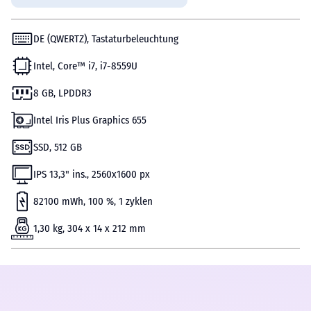
DE (QWERTZ), Tastaturbeleuchtung
Intel, Core™ i7, i7-8559U
8 GB, LPDDR3
Intel Iris Plus Graphics 655
SSD, 512 GB
IPS 13,3" ins., 2560x1600 px
82100 mWh, 100 %, 1 zyklen
1,30 kg, 304 x 14 x 212 mm