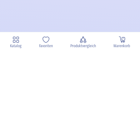
Katalog
Favoriten
Produktvergleich
Warenkorb
Datenschutz
Widerruf
Batterieentsorgung
AGB
Impressum