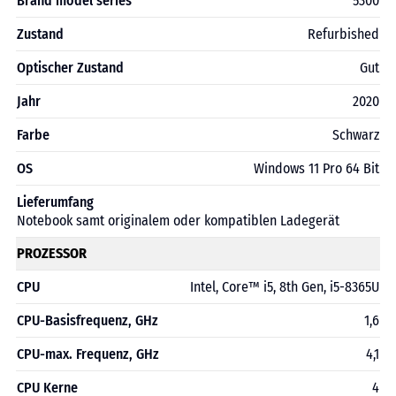
Brand model series
5300
Zustand
Refurbished
Optischer Zustand
Gut
Jahr
2020
Farbe
Schwarz
OS
Windows 11 Pro 64 Bit
Lieferumfang
Notebook samt originalem oder kompatiblen Ladegerät
PROZESSOR
CPU
Intel, Core™ i5, 8th Gen, i5-8365U
CPU-Basisfrequenz, GHz
1,6
CPU-max. Frequenz, GHz
4,1
CPU Kerne
4