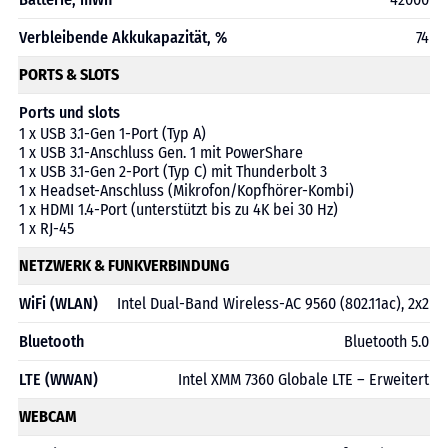
Verbleibende Akkukapazität, %
74
PORTS & SLOTS
Ports und slots
1 x USB 3.1-Gen 1-Port (Typ A)
1 x USB 3.1-Anschluss Gen. 1 mit PowerShare
1 x USB 3.1-Gen 2-Port (Typ C) mit Thunderbolt 3
1 x Headset-Anschluss (Mikrofon/Kopfhörer-Kombi)
1 x HDMI 1.4-Port (unterstützt bis zu 4K bei 30 Hz)
1 x RJ-45
NETZWERK & FUNKVERBINDUNG
WiFi (WLAN)
Intel Dual-Band Wireless-AC 9560 (802.11ac), 2x2
Bluetooth
Bluetooth 5.0
LTE (WWAN)
Intel XMM 7360 Globale LTE – Erweitert
WEBCAM