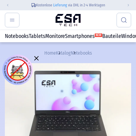
Kostenlose
Lieferung
via DHL in 2-4 Werktagen
Notebooks
Tablets
Monitore
Smartphones
Bauteile
Windo
NEW
Home
Katalog
Notebooks