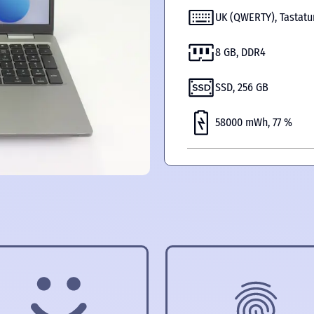
UK (QWERTY), Tastat
8 GB, DDR4
SSD, 256 GB
58000 mWh, 77 %