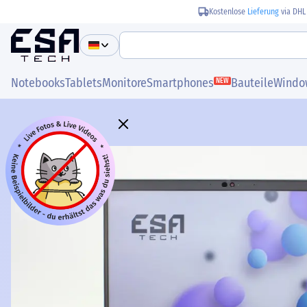
Kostenlose
Lieferung
via DHL
Notebooks
Tablets
Monitore
Smartphones
Bauteile
Windo
NEW