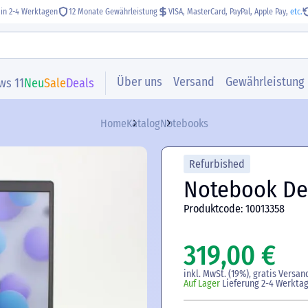
 in 2-4 Werktagen
12 Monate Gewährleistung
VISA, MasterCard, PayPal, Apple Pay,
etc.
Über uns
Versand
Gewährleistung
ws 11
Neu
Sale
Deals
Home
Katalog
Notebooks
Refurbished
Notebook Del
Produktcode: 10013358
319,00 €
inkl. MwSt. (19%), gratis Versan
Auf Lager
Lieferung 2-4 Werkta