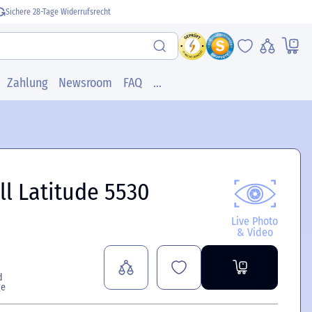
Sichere 28-Tage Widerrufsrecht
Zahlung
Newsroom
FAQ
...
l Latitude 5530
Live Photo
& Video
d
ge