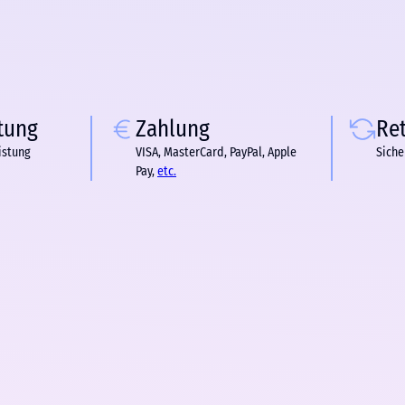
tung
Zahlung
Re
istung
VISA, MasterCard, PayPal, Apple
Siche
Pay,
etc.