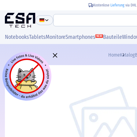
Kostenlose
Lieferung
via DHL
Notebooks
Tablets
Monitore
Smartphones
Bauteile
Windo
NEW
Home
Katalog
B