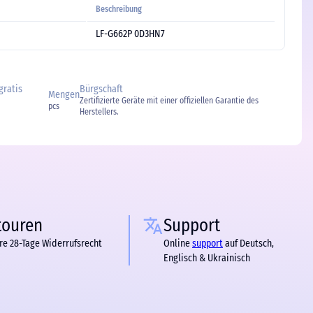
Beschreibung
LF-G662P 0D3HN7
gratis
Bürgschaft
Mengen
Zertifizierte Geräte mit einer offiziellen Garantie des
pcs
Herstellers.
touren
Support
re 28-Tage Widerrufsrecht
Online
support
auf Deutsch,
Englisch & Ukrainisch