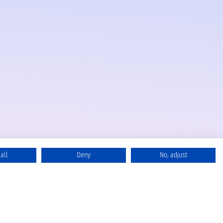
all
Deny
No, adjust