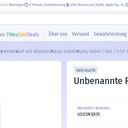
 in 2-4 Werktagen
12 Monate Gewährleistung
VISA, MasterCard, PayPal, Apple Pay,
etc.
Über uns
Versand
Gewährleistung
ws 11
Neu
Sale
Deals
auteile
Kabel und Adapter
Display-Kabel
Display-Kabel / Dell / 0 (L
Gebraucht
Unbenannte 
Hersteller-Nummer:
LQ123N1JX35