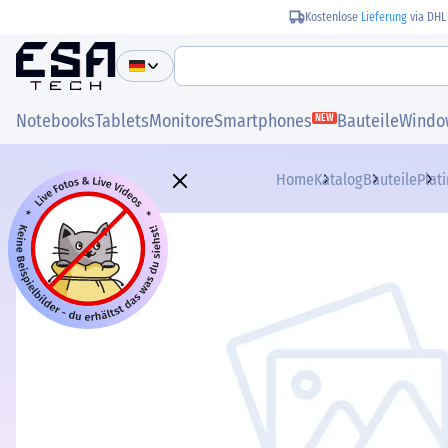
Kostenlose
Lieferung
via DHL
Notebooks
Tablets
Monitore
Smartphones
Bauteile
Windo
NEW
Home
Katalog
Bauteile
Plat