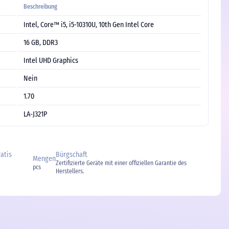
Beschreibung
Intel, Core™ i5, i5-10310U, 10th Gen Intel Core
16 GB, DDR3
Intel UHD Graphics
Nein
1.70
LA-J321P
ratis
Bürgschaft
Mengen
Zertifizierte Geräte mit einer offiziellen Garantie des
pcs
Herstellers.