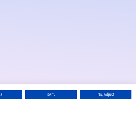
all
Deny
No, adjust