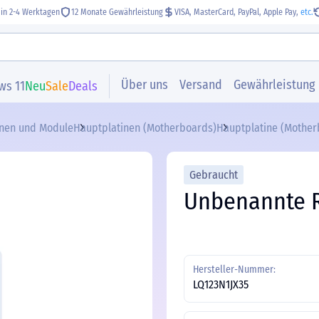
 in 2-4 Werktagen
12 Monate Gewährleistung
VISA, MasterCard, PayPal, Apple Pay,
etc.
Über uns
Versand
Gewährleistung
ws 11
Neu
Sale
Deals
inen und Module
Hauptplatinen (Motherboards)
Hauptplatine (Motherb
Gebraucht
Unbenannte 
Hersteller-Nummer:
LQ123N1JX35