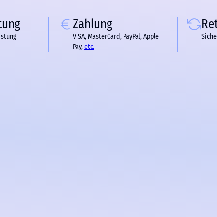
tung
Zahlung
Re
istung
VISA, MasterCard, PayPal, Apple
Siche
Pay,
etc.