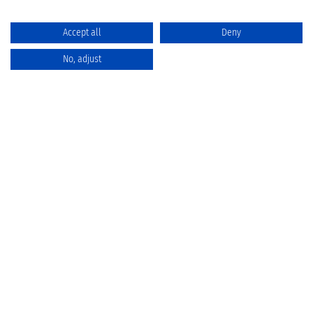
Accept all
Deny
No, adjust
Katalog
Favoriten
Produktvergleich
Warenkorb
Datenschutz
Widerruf
Batterieentsorgung
AGB
Impressum